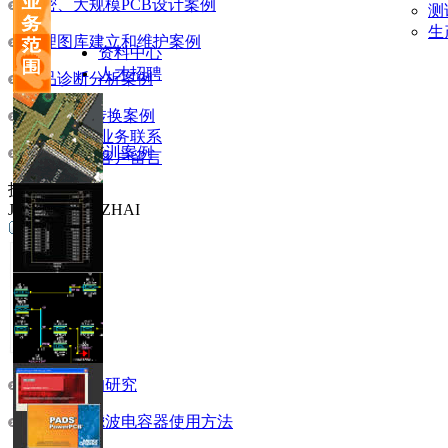
高密、大规模PCB设计案例
测
生
原理图库建立和维护案例
资料中心
人才招聘
产品诊断分析案例
EDA格式转换案例
业务联系
高速设计培训案例
客户留言
技术文摘
JI SHU WEN ZHAI
阻抗匹配的研究
电磁干扰滤波电容器使用方法