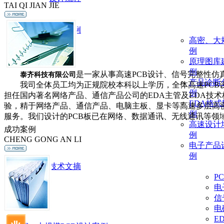
TAI QI JIAN JIE
成功案例
高密、大
例
原理图库
例
是一家从事高速PCB设计、信号完整性仿
泰齐科技有限公司
产品诊断
我司全体员工均为正规院校本科以上学历，全体高速PCB设
例
担任国内著名网络产品、通信产品公司的EDA主管及EDA技术核
EDA格
验，精于网络产品、通信产品、电脑主板、显卡等高速多层高
例
服务。我们设计的PCB板已在网络、数据通讯、无线通讯等领
高速设计
成功案例
例
CHENG GONG AN LI
电子产品
例
技术文摘
P
电
信
电
E