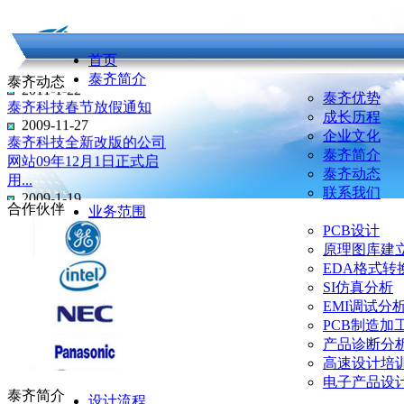
首页
泰齐简介
泰齐动态
2011-1-22
泰齐优势
泰齐科技春节放假通知
成长历程
2009-11-27
企业文化
泰齐科技全新改版的公司
泰齐简介
网站09年12月1日正式启
泰齐动态
用...
联系我们
2009-1-19
合作伙伴
泰齐科技国庆放假通知
业务范围
2008-9-16
PCB设计
泰齐科技搬迁启示
原理图库建
EDA格式转
SI仿真分析
EMI调试分
PCB制造加
产品诊断分
高速设计培
电子产品设
泰齐简介
设计流程