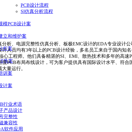
PCB设计流程
SI仿真分析流程
规模PCB设计案
建立和维护案
真分析、电源完整性仿真分析、板极EMC设计的EDA专业设计公
分析案
计人员均有3年以上的PCB设计经验，多名员工来自于国内知名
心工程师。他们具备精湛的SI、EMI、散热技术和多年的高速PCB
式转换案
密度PCB布局布线设计，可为客户提供具有国际设计水平、符合
域大量运行。
培训案
设计案
CB行业术语
子产品设计
号完整性
磁兼容性
DA软件应用