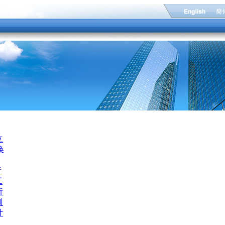
立
换
析
工
析
训
计