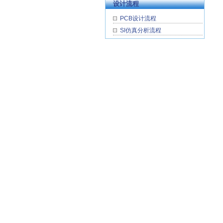
设计流程
2009-1-19
PCB设计流程
泰齐科技国庆放假通知
SI仿真分析流程
2008-9-16
泰齐科技搬迁启示