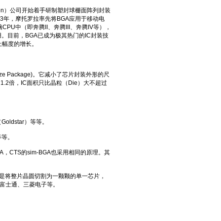
zen）公司开始着手研制塑封球栅面阵列封装
93年，摩托罗拉率先将BGA应用于移动电
U中（即奔腾II、奔腾III、奔腾IV等），
用。目前，BGA已成为极其热门的IC封装技
以上幅度的增长。
 Package)。它减小了芯片封装外形的尺
2倍，IC面积只比晶粒（Die）大不超过
oldstar）等等。
等等。
roBGA，CTS的sim-BGA也采用相同的原理。其
LCSP是将整片晶圆切割为一颗颗的单一芯片，
、富士通、三菱电子等。