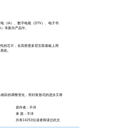
（IA）、数字电视（DTV）、电子书
ooth）等新兴产品中。
性的芯片，在高密度多层互联基板上用
块系统。
出相应的调整变化，而封装形式的进步又将
原作者：不详
来 源：不详
共有14253位读者阅读过此文