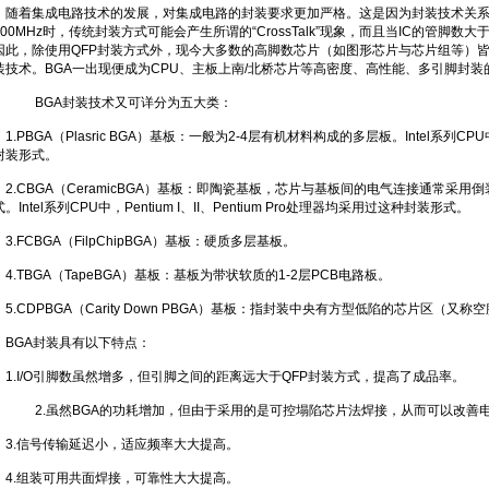
随着集成电路技术的发展，对集成电路的封装要求更加严格。这是因为封装技术关系
100MHz时，传统封装方式可能会产生所谓的“CrossTalk”现象，而且当IC的管脚数大
因此，除使用QFP封装方式外，现今大多数的高脚数芯片（如图形芯片与芯片组等）皆转而使用BGA(B
装技术。BGA一出现便成为CPU、主板上南/北桥芯片等高密度、高性能、多引脚封装
BGA封装技术又可详分为五大类：
1.PBGA（Plasric BGA）基板：一般为2-4层有机材料构成的多层板。Intel系列CPU中，
封装形式。
2.CBGA（CeramicBGA）基板：即陶瓷基板，芯片与基板间的电气连接通常采用倒装芯
式。Intel系列CPU中，Pentium I、II、Pentium Pro处理器均采用过这种封装形式。
3.FCBGA（FilpChipBGA）基板：硬质多层基板。
4.TBGA（TapeBGA）基板：基板为带状软质的1-2层PCB电路板。
5.CDPBGA（Carity Down PBGA）基板：指封装中央有方型低陷的芯片区（又称
BGA封装具有以下特点：
1.I/O引脚数虽然增多，但引脚之间的距离远大于QFP封装方式，提高了成品率。
2.虽然BGA的功耗增加，但由于采用的是可控塌陷芯片法焊接，从而可以改善
3.信号传输延迟小，适应频率大大提高。
4.组装可用共面焊接，可靠性大大提高。