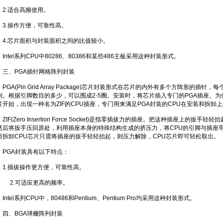
2.适合高频使用。
3.操作方便，可靠性高。
4.芯片面积与封装面积之间的比值较小。
Intel系列CPU中80286、80386和某些486主板采用这种封装形式。
三、PGA插针网格阵列封装
PGA(Pin Grid Array Package)芯片封装形式在芯片的内外有多个方阵形的
列。根据引脚数目的多少，可以围成2-5圈。安装时，将芯片插入专门的PGA插座。为
片开始，出现一种名为ZIF的CPU插座，专门用来满足PGA封装的CPU在安装和拆卸
ZIF(Zero Insertion Force Socket)是指零插拔力的插座。把这种插座上的
然后将扳手压回原处，利用插座本身的特殊结构生成的挤压力，将CPU的引脚与插座
而拆卸CPU芯片只需将插座的扳手轻轻抬起，则压力解除，CPU芯片即可轻松取出。
PGA封装具有以下特点：
1.插拔操作更方便，可靠性高。
2.可适应更高的频率。
Intel系列CPU中，80486和Pentium、Pentium Pro均采用这种封装形式。
四、BGA球栅阵列封装