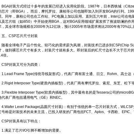
BGA封装方式经过十多年的发展已经进入实用化阶段。1987年，日本西铁城（Citi
的芯片（即BGA）。而后，摩托罗拉、康柏等公司也随即加入到开发BGA的行列。19
话。同年，康柏公司也在工作站、PC电脑上加以应用。直到五六年前，Intel公司在电脑CP
以及芯片组（如i850）中开始使用BGA，这对BGA应用领域扩展发挥了推波助澜的作
术，其全球市场规模在2000年为12亿块，预计2005年市场需求将比2000年有70%
五、CSP芯片尺寸封装
随着全球电子产品个性化、轻巧化的需求蔚为风潮，封装技术已进步到CSP(Chip Size
寸，做到裸芯片尺寸有多大，封装尺寸就有多大。即封装后的IC尺寸边长不大于芯片的1.
1.4倍。
CSP封装又可分为四类：
1.Lead Frame Type(传统导线架形式)，代表厂商有富士通、日立、Rohm、高士达（G
2.Rigid Interposer Type(硬质内插板型)，代表厂商有摩托罗拉、索尼、东芝、松下
3.Flexible Interposer Type(软质内插板型)，其中最有名的是Tessera公司的mic
他代表厂商包括通用电气（GE）和NEC。
4.Wafer Level Package(晶圆尺寸封装)：有别于传统的单一芯片封装方式，W
它号称是封装技术的未来主流，已投入研发的厂商包括FCT、Aptos、卡西欧、EPIC
CSP封装具有以下特点：
1.满足了芯片I/O引脚不断增加的需要。