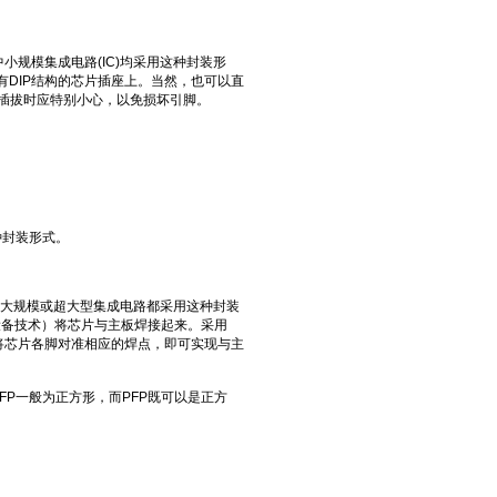
数中小规模集成电路(IC)均采用这种封装形
有DIP结构的芯片插座上。当然，也可以直
上插拔时应特别小心，以免损坏引脚。
这种封装形式。
很细，一般大规模或超大型集成电路都采用这种封装
设备技术）将芯片与主板焊接起来。采用
将芯片各脚对准相应的焊点，即可实现与主
别是QFP一般为正方形，而PFP既可以是正方