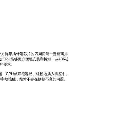
插针，每个方阵形插针沿芯片的四周间隔一定距离排
使CPU能够更方便地安装和拆卸，从486芯
上的要求。
扳手轻轻抬起，CPU就可很容易、轻松地插入插座中。
牢牢地接触，绝对不存在接触不良的问题。