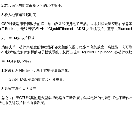
2.芯片面积与封装面积之间的比值很小。
3.极大地缩短延迟时间。
CSP封装适用于脚数少的IC，如内存条和便携电子产品。未来则将大量应用在信息家电
（E-Book）、无线网络WLAN／GigabitEthemet、ADSL／手机芯片、蓝芽（Bluet
六、MCM多芯片模块
为解决单一芯片集成度低和功能不够完善的问题，把多个高集成度、高性能、高可靠
SMD技术组成多种多样的电子模块系统，从而出现MCM(Multi Chip Model)多芯片模
MCM具有以下特点：
1.封装延迟时间缩小，易于实现模块高速化。
2.缩小整机/模块的封装尺寸和重量。
3.系统可靠性大大提高。
总之，由于CPU和其他超大型集成电路在不断发展，集成电路的封装形式也不断作
反过来促进芯片技术向前发展。