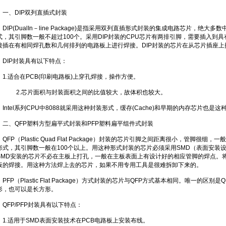
一、DIP双列直插式封装
DIP(DualIn－line Package)是指采用双列直插形式封装的集成电路芯片，绝大多
式，其引脚数一般不超过100个。采用DIP封装的CPU芯片有两排引脚，需要插入到具
接插在有相同焊孔数和几何排列的电路板上进行焊接。DIP封装的芯片在从芯片插座
DIP封装具有以下特点：
1.适合在PCB(印刷电路板)上穿孔焊接，操作方便。
2.芯片面积与封装面积之间的比值较大，故体积也较大。
Intel系列CPU中8088就采用这种封装形式，缓存(Cache)和早期的内存芯片也是
二、QFP塑料方型扁平式封装和PFP塑料扁平组件式封装
QFP（Plastic Quad Flat Package）封装的芯片引脚之间距离很小，管脚
形式，其引脚数一般在100个以上。用这种形式封装的芯片必须采用SMD（表面安装
SMD安装的芯片不必在主板上打孔，一般在主板表面上有设计好的相应管脚的焊点。
板的焊接。用这种方法焊上去的芯片，如果不用专用工具是很难拆卸下来的。
PFP（Plastic Flat Package）方式封装的芯片与QFP方式基本相同。唯一的区
形，也可以是长方形。
QFP/PFP封装具有以下特点：
1.适用于SMD表面安装技术在PCB电路板上安装布线。