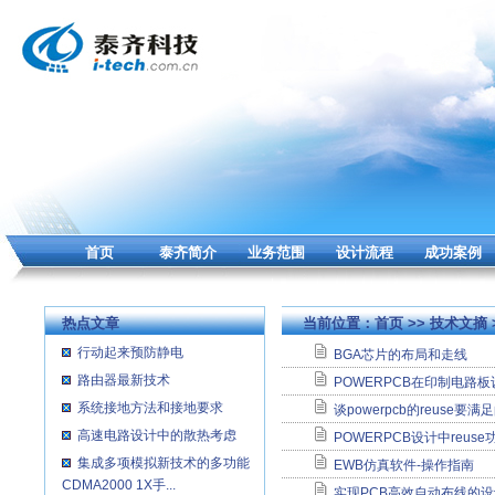
首页
泰齐简介
业务范围
设计流程
成功案例
热点文章
当前位置：
首页
>>
技术文摘
行动起来预防静电
BGA芯片的布局和走线
路由器最新技术
POWERPCB在印制电路
系统接地方法和接地要求
谈powerpcb的reuse要满
高速电路设计中的散热考虑
POWERPCB设计中reuse
集成多项模拟新技术的多功能
EWB仿真软件-操作指南
CDMA2000 1X手...
实现PCB高效自动布线的