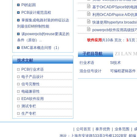
PI的起因
基于OrCAD/PSpice9的
PCB设计规范流程
利用OrCAD/Pspice A/D
掌握集成电路封装的特征以达
快速使用hyperlynx broadsim
到最佳EMI抑制性能
powerpcb软件应用高级技
谈powerpcb的reuse要满足的
条件（原创）...
软件应用
共10条 页次：
1
/1页
EMC基本概念问答（1）
ZI LAN 
子栏目导航
技术文献
行业术语
SI技术
PCB行业术语
混合信号设计
可编程逻辑器件
电子产品设计
信号完整性
电磁兼容性
EDA软件应用
测试专栏
生产专栏
|
公司首页
|
泰齐优势
|
业务范围
|
地址：上海市安波路533弄3号楼1202B室 邮编：2004