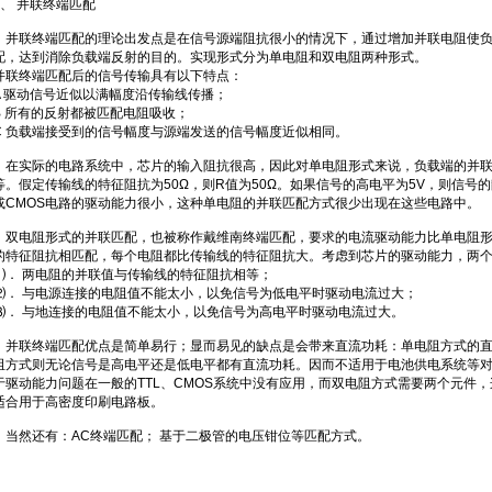
2、 并联终端匹配
并联终端匹配的理论出发点是在信号源端阻抗很小的情况下，通过增加并联电阻使负
配，达到消除负载端反射的目的。实现形式分为单电阻和双电阻两种形式。
并联终端匹配后的信号传输具有以下特点：
A 驱动信号近似以满幅度沿传输线传播；
B 所有的反射都被匹配电阻吸收；
C 负载端接受到的信号幅度与源端发送的信号幅度近似相同。
在实际的电路系统中，芯片的输入阻抗很高，因此对单电阻形式来说，负载端的并联
等。假定传输线的特征阻抗为50Ω，则R值为50Ω。如果信号的高电平为5V，则信号的静
或CMOS电路的驱动能力很小，这种单电阻的并联匹配方式很少出现在这些电路中。
双电阻形式的并联匹配，也被称作戴维南终端匹配，要求的电流驱动能力比单电阻形
的特征阻抗相匹配，每个电阻都比传输线的特征阻抗大。考虑到芯片的驱动能力，两
⑴． 两电阻的并联值与传输线的特征阻抗相等；
⑵． 与电源连接的电阻值不能太小，以免信号为低电平时驱动电流过大；
⑶． 与地连接的电阻值不能太小，以免信号为高电平时驱动电流过大。
并联终端匹配优点是简单易行；显而易见的缺点是会带来直流功耗：单电阻方式的直
阻方式则无论信号是高电平还是低电平都有直流功耗。因而不适用于电池供电系统等
于驱动能力问题在一般的TTL、CMOS系统中没有应用，而双电阻方式需要两个元件，
适合用于高密度印刷电路板。
当然还有：AC终端匹配； 基于二极管的电压钳位等匹配方式。