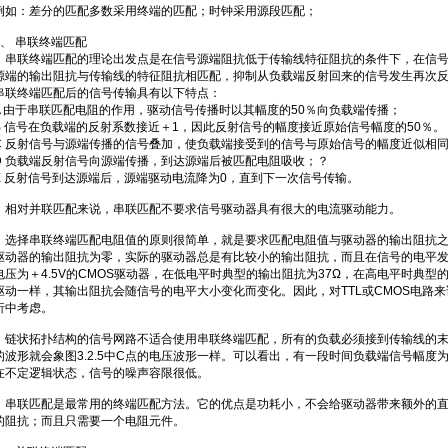
例如：差分的匹配多数采用终端的匹配；时钟采用源段匹配；
1、 串联终端匹配
串联终端匹配的理论出发点是在信号源端阻抗低于传输线特征阻抗的条件下，在信号
源端的输出阻抗与传输线的特征阻抗相匹配，抑制从负载端反射回来的信号发生再次反
串联终端匹配后的信号传输具有以下特点：
A 由于串联匹配电阻的作用，驱动信号传播时以其幅度的50％向负载端传播；
B 信号在负载端的反射系数接近＋1，因此反射信号的幅度接近原始信号幅度的50％。
C 反射信号与源端传播的信号叠加，使负载端接受到的信号与原始信号的幅度近似相
D 负载端反射信号向源端传播，到达源端后被匹配电阻吸收；？
E 反射信号到达源端后，源端驱动电流降为0，直到下一次信号传输。
相对并联匹配来说，串联匹配不要求信号驱动器具有很大的电流驱动能力。
选择串联终端匹配电阻值的原则很简单，就是要求匹配电阻值与驱动器的输出阻抗之
驱动器的输出阻抗为零，实际的驱动器总是有比较小的输出阻抗，而且在信号的电平
电压为＋4.5V的CMOS驱动器，在低电平时典型的输出阻抗为37Ω，在高电平时典型的输出
驱动一样，其输出阻抗会随信号的电平大小变化而变化。因此，对TTL或CMOS电路
折中考虑。
链状拓扑结构的信号网路不适合使用串联终端匹配，所有的负载必须接到传输线的末
的波形就会象图3.2.5中C点的电压波形一样。可以看出，有一段时间负载端信号幅
在不定逻辑状态，信号的噪声容限很低。
串联匹配是最常用的终端匹配方法。它的优点是功耗小，不会给驱动器带来额外的直
的阻抗；而且只需要一个电阻元件。