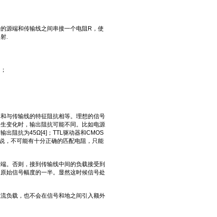
的源端和传输线之间串接一个电阻R，使
射.
同；
和与传输线的特征阻抗相等。理想的信号
发生变化时，输出阻抗可能不同。比如电源
阻抗为45Ω[4]；TTL驱动器和CMOS
来说，不可能有十分正确的匹配电阻，只能
端。否则，接到传输线中间的负载接受到
度为原始信号幅度的一半。显然这时候信号处
流负载，也不会在信号和地之间引入额外