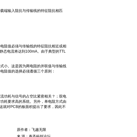
载端输入阻抗与传输线的特征阻抗相匹
电阻值必须与传输线的特征阻抗相近或相
态电流将达到100mA。由于典型的TTL
式小。这是因为两电阻的并联值与传输线
个电阻值的选择必须遵循三个原则：
流功耗与信号的占空比紧密相关？；双电
对功耗要求高的系统。另外，单电阻方式由
这就对PCB的板面积提出了要求，因此不
原作者：飞越无限
来 源：泰齐科技论坛