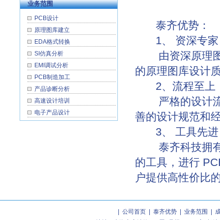
业务范围
泰齐科技国庆放假通知
PCB设计
2008-9-16
泰齐优势：
泰齐科技搬迁启示
原理图库建立
1、 资深专家
EDA格式转换
由资深原理图设
SI仿真分析
EMI调试分析
的原理图库设计
PCB制造加工
2、流程至上
产品诊断分析
严格的设计流程
高速设计培训
电子产品设计
善的设计规范和
3、 工具先进
泰齐科技拥有自
的工具，进行 P
户提供高性价比
|
公司首页
|
泰齐优势
|
业务范围
|