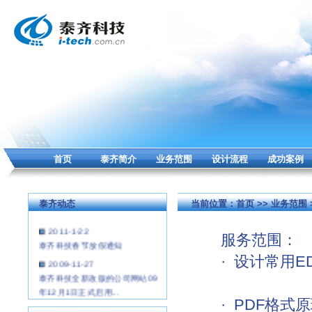
首页
泰齐简介
业务范围
设计流程
成功案例
泰齐动态
当前位置：
首页
>> 业务范围
2011-1-22
服务范围：
泰齐科技春节放假通知
· 设计常用EDA
2009-11-27
泰齐科技全新改版的公司网站09
年12月1日正式启用...
· PDF格式原
2009-1-19